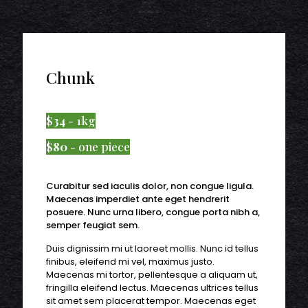
Chunk
$
34
- 1kg
$
80
- one piece
Curabitur sed iaculis dolor, non congue ligula.
Maecenas imperdiet ante eget hendrerit
posuere. Nunc urna libero, congue porta nibh a,
semper feugiat sem.
Duis dignissim mi ut laoreet mollis. Nunc id tellus
finibus, eleifend mi vel, maximus justo.
Maecenas mi tortor, pellentesque a aliquam ut,
fringilla eleifend lectus. Maecenas ultrices tellus
sit amet sem placerat tempor. Maecenas eget